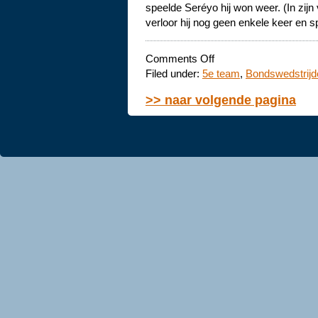
speelde Seréyo hij won weer. (In zijn
verloor hij nog geen enkele keer en 
on
Comments Off
Vijfde
Filed under:
5e team
,
Bondswedstrijd
begint
met
>> naar volgende pagina
klinkende
zege