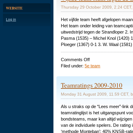
Thursday 29 October 2009, 2.24 CET,
WEBSITE
Het vijfde team heeft afgelopen maan
Log in
Het team onder leiding van teamcapt
uitwedstrijd tegen de Strandloper 2. I
Pasma (1535) – Michel Knol (1420) 1
Ploeger (1367) 0-1 3. W. Waal (1581)
on
Comments Off
Vijfde
Filed under:
5e team
team
stunt
tegen
Teamratings 2009-2010
de
Strandloper
Monday 31 August 2009, 11.59 CET, 
Als u straks op de “Lees meer”-link dr
teamratinglijst is het uitgangspunt v
bondsteams, maar kan altijd wijzige
van de individuele spelers. De rating
‘methode Monteban’: 40% KNSB-rating