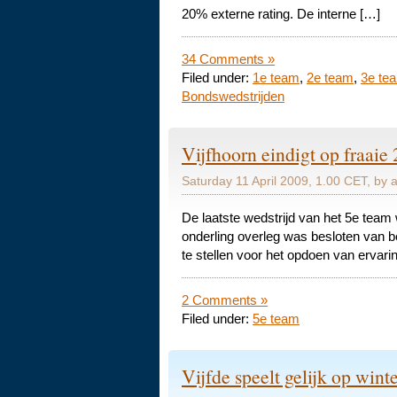
20% externe rating. De interne […]
34 Comments »
Filed under:
1e team
,
2e team
,
3e te
Bondswedstrijden
Vijfhoorn eindigt op fraaie 
Saturday 11 April 2009, 1.00 CET, by 
De laatste wedstrijd van het 5e tea
onderling overleg was besloten van b
te stellen voor het opdoen van ervari
2 Comments »
Filed under:
5e team
Vijfde speelt gelijk op wi