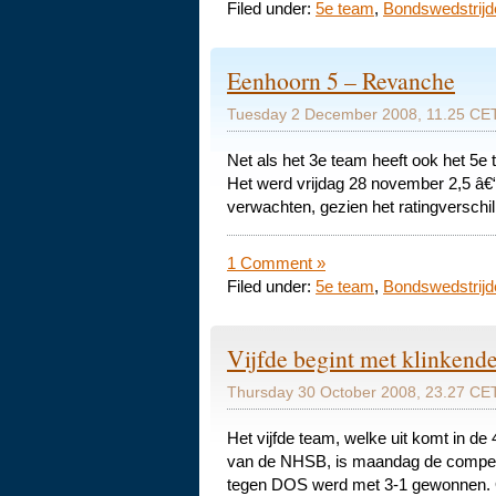
Filed under:
5e team
,
Bondswedstrijd
Eenhoorn 5 – Revanche
Tuesday 2 December 2008, 11.25 CET
Net als het 3e team heeft ook het 5e
Het werd vrijdag 28 november 2,5 â€“ 
verwachten, gezien het ratingverschil
1 Comment »
Filed under:
5e team
,
Bondswedstrijd
Vijfde begint met klinkend
Thursday 30 October 2008, 23.27 CET
Het vijfde team, welke uit komt in de
van de NHSB, is maandag de competit
tegen DOS werd met 3-1 gewonnen. O