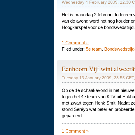
Wednesday 4 February 2009, 12.30 C
Het is maandag 2 februari. Iedereen v
van de avond werd het nog kouder en
Hoogkarspel voor de bondswedstrijd.
1 Comment »
Filed under:
5e team
,
Bondswedstrijd
Eenhoorn Vijf wint alweerâ
Tuesday 13 January 2009, 23.55 CET,
Op de 1e schaakavond in het nieuwe
tegen het 4e team van KTV uit Enkhu
met zwart tegen Henk Smit. Nadat ze
stond Seréyo wat beter en probeerde h
gepareerd
1 Comment »