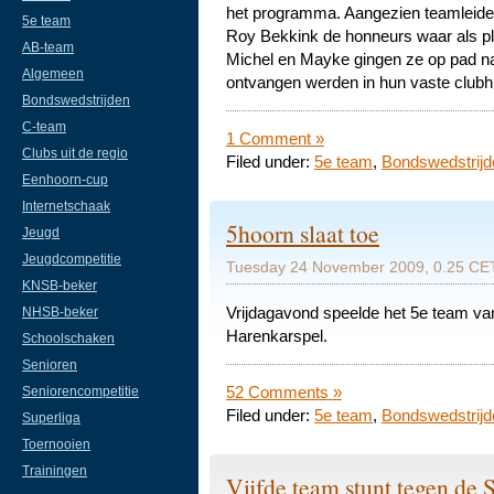
het programma. Aangezien teamleide
5e team
Roy Bekkink de honneurs waar als p
AB-team
Michel en Mayke gingen ze op pad naa
Algemeen
ontvangen werden in hun vaste clubh
Bondswedstrijden
C-team
1 Comment »
Clubs uit de regio
Filed under:
5e team
,
Bondswedstrijd
Eenhoorn-cup
Internetschaak
5hoorn slaat toe
Jeugd
Jeugdcompetitie
Tuesday 24 November 2009, 0.25 CET
KNSB-beker
Vrijdagavond speelde het 5e team v
NHSB-beker
Harenkarspel.
Schoolschaken
Senioren
52 Comments »
Seniorencompetitie
Filed under:
5e team
,
Bondswedstrijd
Superliga
Toernooien
Trainingen
Vijfde team stunt tegen de 