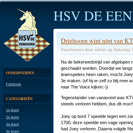
HSV DE EE
Driehoorn wint nipt van K
Geschreven door admin op Saturday 7
Na de bekerwedstrijd van afgelopen
geschaakt worden. Doordat we lang
ONDERWERPEN
teamspelers heen raken, mocht Joey 
3e maken. (of hij er zelf zo blij mee 
Fotoboek
naar The Voice kijken:-))
Tegenstander van vanavond was KTV,
CATEGORIEËN
steeds verloren hebben, dus dit mo
1e team
Joey op bord 7 speelde tegen een zwa
2e team
1700, deze speelde een vage opening
3e team
had Joey verloren. Daarna volgde Nie
4e team