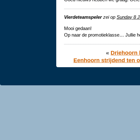
Vierdeteamspeler
zei op
Sunday 8 J
Mooi gedaan!
Op naar de promotieklasse… Jullie he
«
Driehoorn 
Eenhoorn strijdend ten 