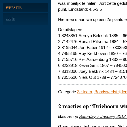
was moeilijk te halen. Jort zette ged
WEBSITE
punt. Eindstand: 4,5-3,5
Log in
Hiermee staan we op een 2e plaats en
De uitslagen:
1 8243851 Sereyo Bekkink 1885 – 
2 7142476 Ronald Ritsema 1984 – 5
3 8195044 Jort Faber 1912 – 730353
4 7455195 Roy Kerkhoven 1890 – 
5 7195716 Piet Aardenburg 1832 – 
6 8233918 Kevin Smit 1867 – 794500
7 8313096 Joey Bekkink 1434 – 815
8 7955596 Niels Out 1738 – 772497
Categorie
3e team
,
Bondswedstrijde
2 reacties op “Driehoorn w
Bas
zei op
Saturday 7 January 2012
Goed nieuws hebben we graag. Gefeli