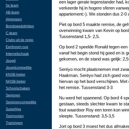
een lager gerate tegenstander had, ko
5e team
verkeerde hij in hogere sferen vanwe
AB-team
appartement:-). We stonden dus 2-0
Algemeen
Piet op bord 5 maakte remise, de gehel
Bondswedstrijden
overwinning kwam van Kevin op bord 6
C-team
Tussenstand 1,5- 2,5.
Clubs uit de regio
Op bord 2 speelde Ronald tegen een 
Eenhoorn-cup
vanaf het begin stond hij goed en is
Internetschaak
gekomen, en de stand was gelijk: 2,5
Jeugd
Jeugdcompetitie
Seréyo mocht plaatsnemen met zwart o
KNSB-beker
Haakman. Seréyo had zich goed voor
hiervan op het bord verschijnen. Met
NHSB-beker
het remise. Tussenstand 3-3
Schoolschaken
Senioren
Nu werd het spannend. Op bord 4 spe
Seniorencompetitie
gestaan, steeds slechter kwam te st
Superliga
fout waardoor Roy een toren kon winn
sleepte. Tussenstand: 3,5-3,5
Toernooien
Trainingen
Jort op bord 3 moest het dus afmaken.