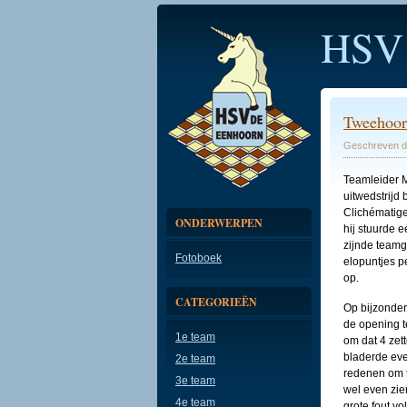
HSV
Tweehoor
Geschreven do
Teamleider M
uitwedstrijd 
Clichématige
ONDERWERPEN
hij stuurde 
zijnde teamg
Fotoboek
elopuntjes p
op.
CATEGORIEËN
Op bijzonder 
de opening t
1e team
om dat 4 zett
bladerde even
2e team
redenen om t
3e team
wel even zie
4e team
grote fout v