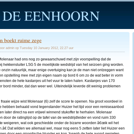
 DE EENHOORN
n boekt ruime zege
or admin op Tuesday 10 January 2012, 22.27 uur
olenaar had ons nog zo gewaarschuwd met zijn voorspelling dat de
bij hekkensluiter LSG 5 de moeilijkste wedstrijd van het seizoen ging worden.
 onzin natuurlijk, maar enige overtuiging kan je de man niet ontzeggen want
een opstelling mee met zijn eigen naam op bord 6 om zo de wat beter in vorm
enoten de hete kastanjes uit het vuur te laten halen. Kastanjes van 170
er bord minder, dat dan weer wel. Uiteindelijk leverde dit weinig problemen
fraaie wijze wist Molenaar (6) zelf de score te openen. Na groot voordeel in
e hebben behaald vond tegenstander Huizer het tijd voor een remiseaanbod
en later direct na een vrijwel winnend stukoffer te herhalen. Molenaar
 door de ratinglijst op de tafel van de wedstrijdleider en vond ruim 330
e weigeren, wat ook geschiedde onder de bizarre woorden â€œik wil het
n.â€ Dat wilden we allemaal wel, maar nog eens 5 zetten later liet Huizer een
olgen door een gigantische blunder en kon Joseph de hele avond genieten