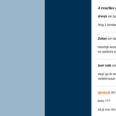
4 reactie
dreojs
zei o
Nog 1 bordpu
Zultan
zei o
Heerlijk vers
en wellicht z
bom talla
ze
daar ga ik z
verteld waar 
davincie
zei
bom ???
zit jij nou m