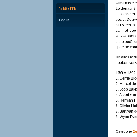
winst miste 
WEBSITE
Leidenaar 3 m
in compleet 
bezig. De zw
Log in
of 15 leek a
van het idee
verzwakkend 
uitgelegd), e
speelde voor
Dit alles re
hebben verz
LSG V 1862 
1. Gerrie Bl
2. Marcel de
3. Joop Bakk
4. Albert v
5. Herman He
6. Olivier H
7. Bart van
8. Wybe Eve
Categorie
2e