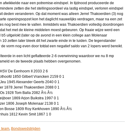
en afwikkelde naar een potremise-eindspel. In tijdnood produceerde de
indere zetten die het stellingsoordeel via lastig eindspel, verloren eindspel
uit deden veranderen. Op dat moment was alleen Jerrel Thakoerdien (3) nog
arte openingsopzet kon het daglicht nauwelijks verdragen, maar na een zet
lles nog best mee te vallen. Inmiddels was Thakoerdien volledig doordrongen
 dat het met de kleine middelen moest gebeuren. Op fraaie wijze werd een
b5 uitgelokt (later op de avond in een klein college aan Molenaar
n 10 zetten later bleek dit het zwarte einde in te luiden. De tegenstander
 de vorm nog even door totdat een negatief saldo van 2 lopers werd bereikt.
sulteerde in een licht geflatteerde 2-6 overwinning waardoor we nu 8 mp
ameld en de tweede plaats hebben overgenomen.
HSV De Eenhoorn II 2033 2 6
oothoofd 1850 Gilbert Vrancken 2159 0 1
 Jeu 1945 Alexander Geerts 2040 0 1
er 1878 Jerrel Thakoerdien 2088 0 1
an Os 1928 Tom Balla 2082 Â½ Â½
ijboer 1869 Arjon Buikstra 1997 0 1
uizer 1806 Joseph Molenaar 2138 0 1
 den Bosse 1809 Roy Kerkhoven 1890 Â½ Â½
nhuis 1812 Kevin Smit 1867 1 0
 team
,
Bondswedstrijden