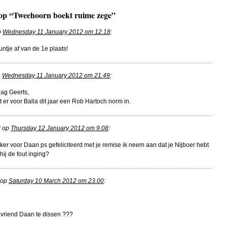
s op “Tweehoorn boekt ruime zege”
p
Wednesday 11 January 2012 om 12.18
:
ntje af van de 1e plaats!
p
Wednesday 11 January 2012 om 21.49
:
lag Geerts,
it er voor Balla dit jaar een Rob Hartoch norm in.
i op
Thursday 12 January 2012 om 9.08
:
eker voor Daan ps gefeliciteerd met je remise ik neem aan dat je Nijboer hebt
hij de fout inging?
 op
Saturday 10 March 2012 om 23.00
:
n vriend Daan te dissen ???