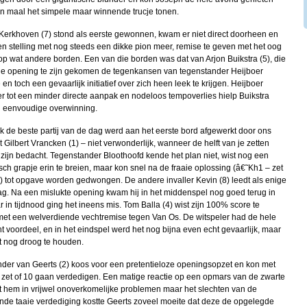
en maal het simpele maar winnende trucje tonen.
 Kerkhoven (7) stond als eerste gewonnen, kwam er niet direct doorheen en
een stelling met nog steeds een dikke pion meer, remise te geven met het oog
op wat andere borden. Een van die borden was dat van Arjon Buikstra (5), die
de opening te zijn gekomen de tegenkansen van tegenstander Heijboer
en toch een gevaarlijk initiatief over zich heen leek te krijgen. Heijboer
er tot een minder directe aanpak en nodeloos tempoverlies hielp Buikstra
n eenvoudige overwinning.
jk de beste partij van de dag werd aan het eerste bord afgewerkt door ons
 Gilbert Vrancken (1) – niet verwonderlijk, wanneer de helft van je zetten
 zijn bedacht. Tegenstander Bloothoofd kende het plan niet, wist nog een
isch grapje erin te breien, maar kon snel na de fraaie oplossing (â€˜Kh1 – zet
j’) tot opgave worden gedwongen. De andere invaller Kevin (8) leedt als enige
g. Na een mislukte opening kwam hij in het middenspel nog goed terug in
r in tijdnood ging het ineens mis. Tom Balla (4) wist zijn 100% score te
et een welverdiende vechtremise tegen Van Os. De witspeler had de hele
cht voordeel, en in het eindspel werd het nog bijna even echt gevaarlijk, maar
et nog droog te houden.
der van Geerts (2) koos voor een pretentieloze openingsopzet en kon met
n zet of 10 gaan verdedigen. Een matige reactie op een opmars van de zwarte
t hem in vrijwel onoverkomelijke problemen maar het slechten van de
de taaie verdediging kostte Geerts zoveel moeite dat deze de opgelegde