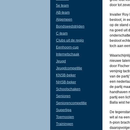
door tot zev
5e team
AB-team
Invaller Roy
Algemeen
besloot, in 
op de stand 
Bondswedstrijden
na goed uit 
C-team
onderschatte 
Clubs uit de regio
besloot echt
toch aan ee
Eenhoorn-cup
Internetschaak
Waarschijnli
nieuwe talent
Jeugd
door Fischer
Jeugdcompetitie
venijnig tact
KNSB-beker
van de parti
een nederlaa
NHSB-beker
de partij maa
Schoolschaken
handhaven m
Senioren
partij een li
Balla wist h
Seniorencompetitie
Superliga
De tegenstan
Toernooien
wit al na ee
h-pion brach
Trainingen
daaropvolgen