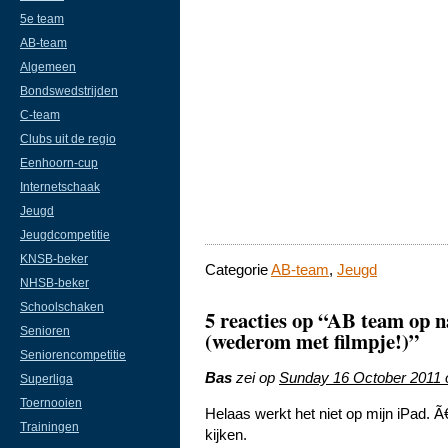
5e team
AB-team
Algemeen
Bondswedstrijden
C-team
Clubs uit de regio
Eenhoorn-cup
Internetschaak
Jeugd
Jeugdcompetitie
KNSB-beker
Categorie
AB-team
,
Jeugd
NHSB-beker
Schoolschaken
5 reacties op “AB team op n
Senioren
(wederom met filmpje!)”
Seniorencompetitie
Bas
zei op
Sunday 16 October 2011 
Superliga
Toernooien
Helaas werkt het niet op mijn iPad. Ã
Trainingen
kijken.