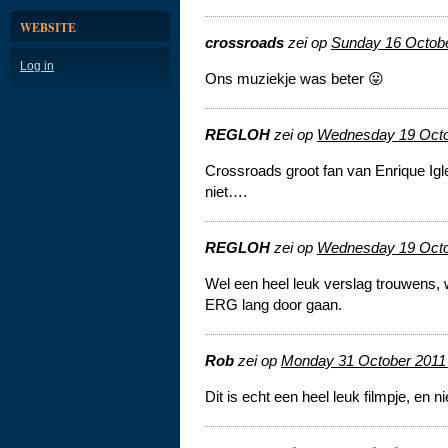
WEBSITE
crossroads
zei op
Sunday 16 Octob
Log in
Ons muziekje was beter 😛
REGLOH
zei op
Wednesday 19 Octo
Crossroads groot fan van Enrique Igl
niet….
REGLOH
zei op
Wednesday 19 Octo
Wel een heel leuk verslag trouwens, 
ERG lang door gaan.
Rob
zei op
Monday 31 October 2011
Dit is echt een heel leuk filmpje, en n