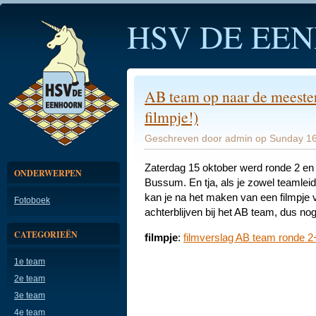
HSV DE EE
AB team op naar de meeste
filmpje!)
Geschreven door admin op Sunday 16
Zaterdag 15 oktober werd ronde 2 en 
ONDERWERPEN
Bussum. En tja, als je zowel teamlei
kan je na het maken van een filmpje vo
Fotoboek
achterblijven bij het AB team, dus no
CATEGORIEËN
filmpje
:
filmverslag AB team ronde 2
1e team
2e team
3e team
4e team