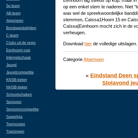
Eenhoorn lag steeds op kop, maar in 
5e team
op een enkel stem te naderen. Niet “t
was wel de spreekwoordelijke bandd
AB-team
stemmen, Caïssa1Hoorn 15 en Caïss
Algemeen
Caïssa|Eenhoorn mocht zich in de v
Bondswedstrijden
verheugen.
C-team
Clubs uit de regio
Download
hier
de volledige uitslagen.
Eenhoorn-cup
Internetschaak
Categorie
Algemeen
Jeugd
Jeugdcompetitie
«
Eindstand Deen s
KNSB-beker
Slotavond jeu
NHSB-beker
Schoolschaken
Senioren
Seniorencompetitie
Superliga
Toernooien
Trainingen