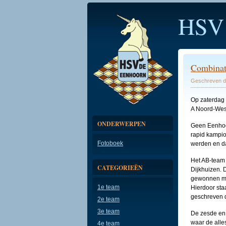
HSV
Combinati
Geschreven d
Op zaterdag 
A Noord-Wes
ONDERWERPEN
Geen Eenhoo
rapid kampio
Fotoboek
werden en d
Het AB-team 
CATEGORIEËN
Dijkhuizen. 
gewonnen met
1e team
Hierdoor sta
geschreven d
2e team
3e team
De zesde en 
waar de alle
4e team