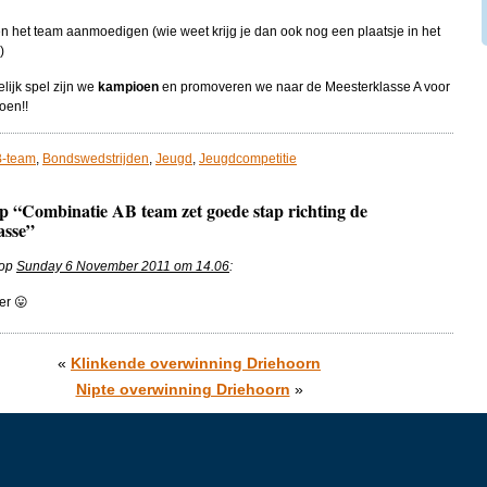
n het team aanmoedigen (wie weet krijg je dan ook nog een plaatsje in het
)
elijk spel zijn we
kampioen
en promoveren we naar de Meesterklasse A voor
oen!!
-team
,
Bondswedstrijden
,
Jeugd
,
Jeugdcompetitie
op “Combinatie AB team zet goede stap richting de
asse”
 op
Sunday 6 November 2011 om 14.06
:
er 😛
«
Klinkende overwinning Driehoorn
Nipte overwinning Driehoorn
»