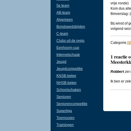
vrije ronde)
5e team
Kom dus alle
AB-team
filmverslag:-)
Algemeen
Bij winst of g
Bondswedstrijden
volgend seiz
C-team
Clubs uit de regio
Categorie
AB
Eenhoorn-cup
Internetschaak
1 reactie 
Meesterkl
Jeugd
Jeugdcompetitie
Robbert
zei
KNSB-beker
Ik ben er zek
NHSB-beker
Schoolschaken
Senioren
Seniorencompetitie
Superliga
Toernooien
Trainingen