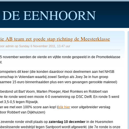
 DE EENHOORN
e AB team zet goede stap richting de Meesterklasse
oor admin op Sunday 6 November 2011, 13.47 uur
5 november werden de vierde en vijfde ronde gespeeld in de Promotieklasse
t.
rnspelers dit keer (die konden daardoor mooi deelnemen aan het NHSB
enschap in Volendam waarbij zowel Seréyo als Joey 3e in hun groep
aarmee 15 euro binnenhaalden plus een vers gevangen gerookte makreel)
bestond uit Bart Voorn, Marten Ploeger, Abel Romkes en Robbert van
De 4e ronde werd een mooie 4-0 overwinning op DSC Delft. En ronde 5 werd
 3,5-0,5 tegen Rijswijk.
an we met een 100% score aan kop! (
klik hier
voor uitgebreider verslag
oor Robbert van Dijkhuizen)
zevende ronde vindt plaats op
zaterdag 10 december
in de Huesmolen
sbeslissende wedstrijd tegen Santpoort wordt afgewerkt. (de 7e ronde is onze